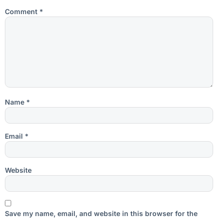
Comment
*
Name
*
Email
*
Website
Save my name, email, and website in this browser for the