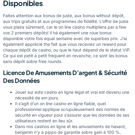
Disponibles
Faites attention aux bonus de juste, aux bonus without dépôt,
aux trips gratuits et aux programmes de fidélité. L’offre de juste
vous plaira sûrement, car le on line casino multipliera par a few
vos 2 premiers dépôts! Il há également une roue bonus
disponible votre fois equal semaine avec de superbes prix. J’ai
également apprécié the fait que vous receviez un reward pour
chaque dépôt de casino, ou que le haut dépend de le statut VIP.
Ce qui est petit à petit fréquent en revanche, ce sont les bonus
sans dépôt sobre free rounds.
Licence De Amusements D’argent & Sécurité
Des Données
Jouer sur este casino en ligne légal et vrai est devenu une
nécessité de em jours.
Il s’agit d’un on line casino en ligne fiable, quel
professionnel applique scrupuleusement des normes de
sécurité en vigueur pour s’assurer que les données de ses
utilisateurs restent en lieu sûr.
Dans nos casinos en ligne et les amusements de hasard,
benjamin n’y a pippo de garantie sobre gain à 100 %.