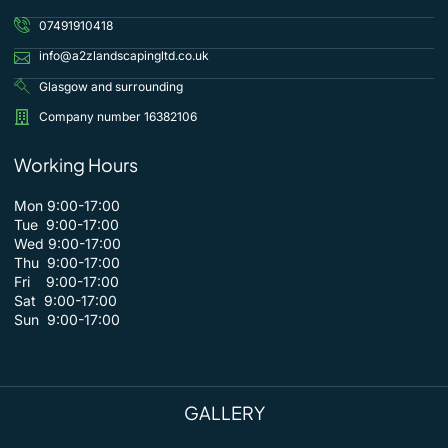
07491910418
info@a2zlandscapingltd.co.uk
Glasgow and surrounding
Company number 16382106
Working Hours
Mon 9:00-17:00
Tue 9:00-17:00
Wed 9:00-17:00
Thu 9:00-17:00
Fri 9:00-17:00
Sat 9:00-17:00
Sun 9:00-17:00
GALLERY