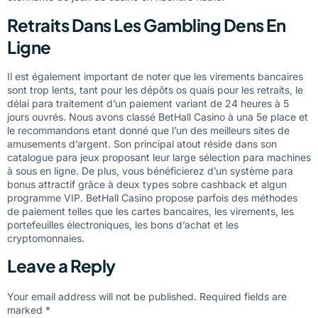
Retraits Dans Les Gambling Dens En
Ligne
Il est également important de noter que les virements bancaires
sont trop lents, tant pour les dépôts os quais pour les retraits, le
délai para traitement d’un paiement variant de 24 heures à 5
jours ouvrés. Nous avons classé BetHall Casino à una 5e place et
le recommandons etant donné que l’un des meilleurs sites de
amusements d’argent. Son principal atout réside dans son
catalogue para jeux proposant leur large sélection para machines
à sous en ligne. De plus, vous bénéficierez d’un système para
bonus attractif grâce à deux types sobre cashback et algun
programme VIP. BetHall Casino propose parfois des méthodes
de paiement telles que les cartes bancaires, les virements, les
portefeuilles électroniques, les bons d’achat et les
cryptomonnaies.
Leave a Reply
Your email address will not be published.
Required fields are
marked
*