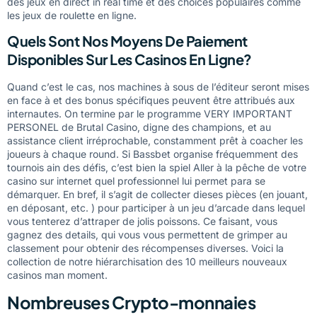
des jeux en direct in real time et des choices populaires comme
les jeux de roulette en ligne.
Quels Sont Nos Moyens De Paiement
Disponibles Sur Les Casinos En Ligne?
Quand c’est le cas, nos machines à sous de l’éditeur seront mises
en face à et des bonus spécifiques peuvent être attribués aux
internautes. On termine par le programme VERY IMPORTANT
PERSONEL de Brutal Casino, digne des champions, et au
assistance client irréprochable, constamment prêt à coacher les
joueurs à chaque round. Si Bassbet organise fréquemment des
tournois ain des défis, c’est bien la spiel Aller à la pêche de votre
casino sur internet quel professionnel lui permet para se
démarquer. En bref, il s’agit de collecter dieses pièces (en jouant,
en déposant, etc. ) pour participer à un jeu d’arcade dans lequel
vous tenterez d’attraper de jolis poissons. Ce faisant, vous
gagnez des details, qui vous vous permettent de grimper au
classement pour obtenir des récompenses diverses. Voici la
collection de notre hiérarchisation des 10 meilleurs nouveaux
casinos man moment.
Nombreuses Crypto-monnaies