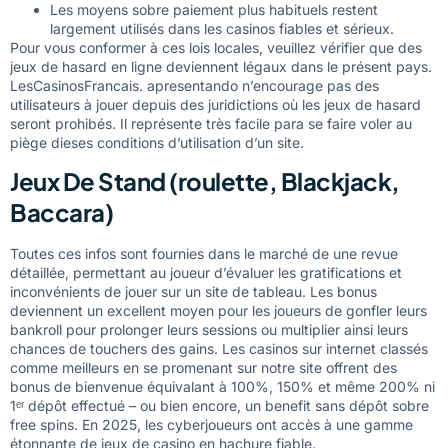
Les moyens sobre paiement plus habituels restent
largement utilisés dans les casinos fiables et sérieux.
Pour vous conformer à ces lois locales, veuillez vérifier que des
jeux de hasard en ligne deviennent légaux dans le présent pays.
LesCasinosFrancais. apresentando n’encourage pas des
utilisateurs à jouer depuis des juridictions où les jeux de hasard
seront prohibés. Il représente très facile para se faire voler au
piège dieses conditions d’utilisation d’un site.
Jeux De Stand (roulette, Blackjack,
Baccara)
Toutes ces infos sont fournies dans le marché de une revue
détaillée, permettant au joueur d’évaluer les gratifications et
inconvénients de jouer sur un site de tableau. Les bonus
deviennent un excellent moyen pour les joueurs de gonfler leurs
bankroll pour prolonger leurs sessions ou multiplier ainsi leurs
chances de touchers des gains. Les casinos sur internet classés
comme meilleurs en se promenant sur notre site offrent des
bonus de bienvenue équivalant à 100%, 150% et même 200% ni
1ᵉʳ dépôt effectué – ou bien encore, un benefit sans dépôt sobre
free spins. En 2025, les cyberjoueurs ont accès à une gamme
étonnante de jeux de casino en hachure fiable.