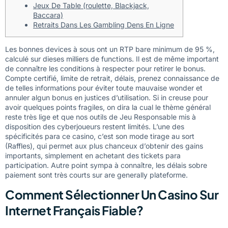
Jeux De Table (roulette, Blackjack,
Baccara)
Retraits Dans Les Gambling Dens En Ligne
Les bonnes devices à sous ont un RTP bare minimum de 95 %,
calculé sur dieses milliers de functions. Il est de même important
de connaître les conditions à respecter pour retirer le bonus.
Compte certifié, limite de retrait, délais, prenez connaissance de
de telles informations pour éviter toute mauvaise wonder et
annuler algun bonus en justices d’utilisation. Si in creuse pour
avoir quelques points fragiles, on dira la cual le thème général
reste très lige et que nos outils de Jeu Responsable mis à
disposition des cyberjoueurs restent limités. L’une des
spécificités para ce casino, c’est son mode tirage au sort
(Raffles), qui permet aux plus chanceux d’obtenir des gains
importants, simplement en achetant des tickets para
participation. Autre point sympa à connaître, les délais sobre
paiement sont très courts sur are generally plateforme.
Comment Sélectionner Un Casino Sur
Internet Français Fiable?