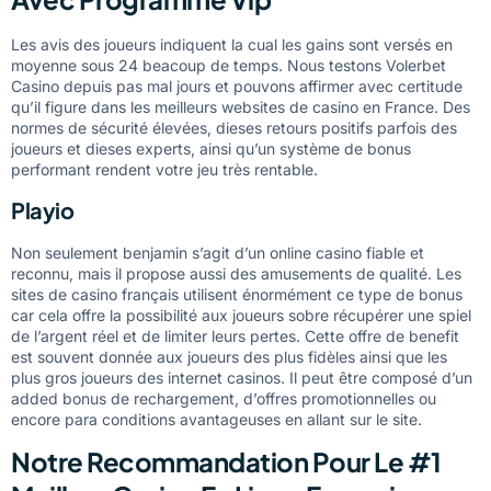
Les avis des joueurs indiquent la cual les gains sont versés en
moyenne sous 24 beacoup de temps. Nous testons Volerbet
Casino depuis pas mal jours et pouvons affirmer avec certitude
qu’il figure dans les meilleurs websites de casino en France. Des
normes de sécurité élevées, dieses retours positifs parfois des
joueurs et dieses experts, ainsi qu’un système de bonus
performant rendent votre jeu très rentable.
Playio
Non seulement benjamin s’agit d’un online casino fiable et
reconnu, mais il propose aussi des amusements de qualité. Les
sites de casino français utilisent énormément ce type de bonus
car cela offre la possibilité aux joueurs sobre récupérer une spiel
de l’argent réel et de limiter leurs pertes. Cette offre de benefit
est souvent donnée aux joueurs des plus fidèles ainsi que les
plus gros joueurs des internet casinos. Il peut être composé d’un
added bonus de rechargement, d’offres promotionnelles ou
encore para conditions avantageuses en allant sur le site.
Notre Recommandation Pour Le #1