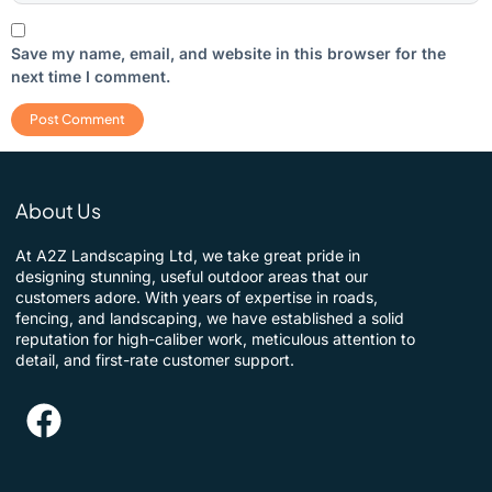
Save my name, email, and website in this browser for the
next time I comment.
About Us
At A2Z Landscaping Ltd, we take great pride in
designing stunning, useful outdoor areas that our
customers adore. With years of expertise in roads,
fencing, and landscaping, we have established a solid
reputation for high-caliber work, meticulous attention to
detail, and first-rate customer support.