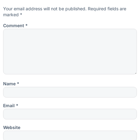
Your email address will not be published.
Required fields are
marked
*
Comment
*
Name
*
Email
*
Website