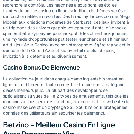
reprendre le contrôle. Les machines à sous sont les étoiles
filantes du on line casino en ligne, scintillant de thèmes variés et
de fonctionnalités innovantes. Des titres mythiques comme Mega
Moolah aux créations modernes de Starburst, ces jeux invitent à
un trip dans des univers graphiques époustouflants, où chaque
spin peut être synonyme para jackpot. Elles offrent aux joueurs
une myriade d’opportunités put tester leur chance et affiner leur
art du jeu. Azur Casino, avec son atmosphère légère rappelant la
douceur de la Côte d’Azur et kid éventail de plus de jeux,
invitation à la détente et au divertissement.
Casino Bonus De Bienvenue
La collection de jeux dans chaque gambling establishment en
ligne reste différente, tout comme il se trouve que la catégorie
dieses meilleurs jeux. La plupart des développeurs se
spécialisent au vues de 1 à 2 types de amusements, tels que les
machines à sous, jeux de stand ou jeux en direct. Le web site du
casino make use of un cryptage SSL 256 bits pour protéger les
données des utilisateurs ain sécuriser les paiements.
Betzino – Meilleur Casino En Ligne
Avec Programme Vip